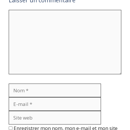
Laisser un commentaire
Commentaire
Nom
E-
mail
Site
web
Enregistrer mon nom, mon e-mail et mon site