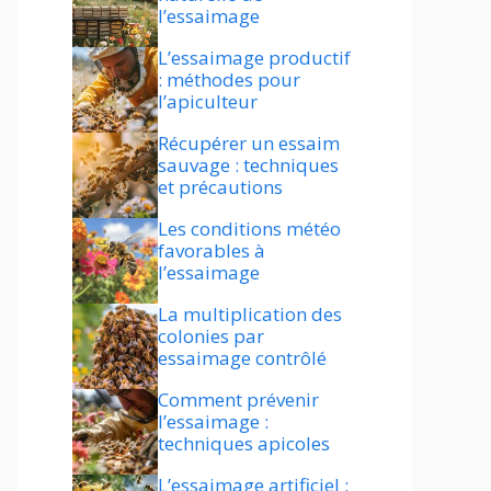
l’essaimage
L’essaimage productif
: méthodes pour
l’apiculteur
Récupérer un essaim
sauvage : techniques
et précautions
Les conditions météo
favorables à
l’essaimage
La multiplication des
colonies par
essaimage contrôlé
Comment prévenir
l’essaimage :
techniques apicoles
L’essaimage artificiel :