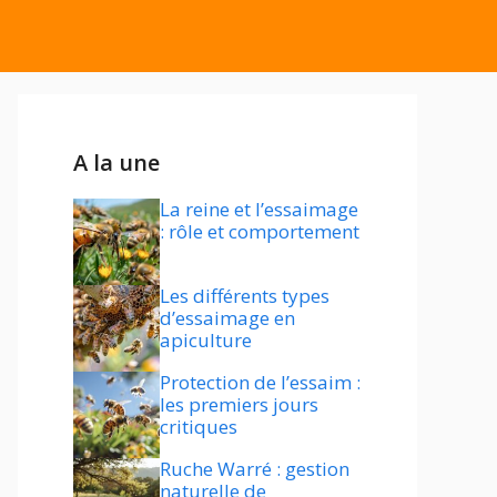
A la une
La reine et l’essaimage
: rôle et comportement
Les différents types
d’essaimage en
apiculture
Protection de l’essaim :
les premiers jours
critiques
Ruche Warré : gestion
naturelle de