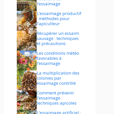
l’essaimage
L’essaimage productif
: méthodes pour
l’apiculteur
Récupérer un essaim
sauvage : techniques
et précautions
Les conditions météo
favorables à
l’essaimage
La multiplication des
colonies par
essaimage contrôlé
Comment prévenir
l’essaimage :
techniques apicoles
L’essaimage artificiel :