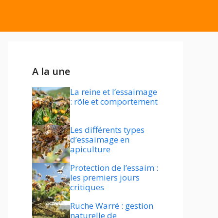
A la une
La reine et l’essaimage
: rôle et comportement
Les différents types
d’essaimage en
apiculture
Protection de l’essaim :
les premiers jours
critiques
Ruche Warré : gestion
naturelle de